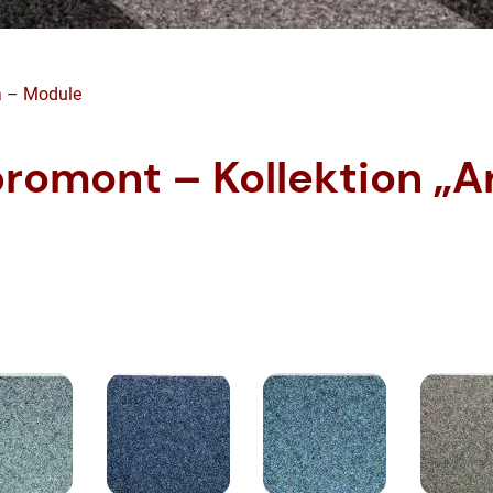
a – Module
bromont – Kollektion „Ar