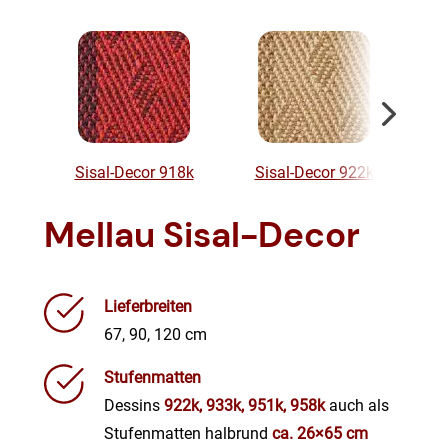
Sisal-Decor 918k
Sisal-Decor 922k
S
Mellau Sisal-Decor
Lieferbreiten
67, 90, 120 cm
Stufenmatten
Dessins
922k, 933k, 951k, 958k
auch als
Stufenmatten halbrund
ca. 26×65 cm