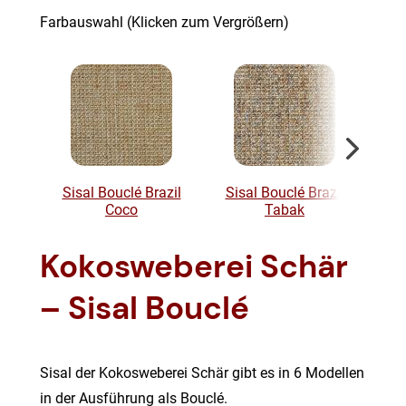
Farbauswahl (Klicken zum Vergrößern)
Sisal Bouclé Brazil
Sisal Bouclé Brazil
Si
Coco
Tabak
Kokosweberei Schär
– Sisal Bouclé
Sisal der Kokosweberei Schär gibt es in 6 Modellen
in der Ausführung als Bouclé.