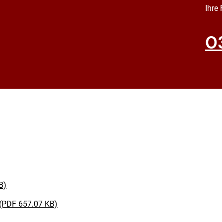
Ihre
0
B)
d(PDF 657.07 KB)