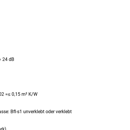
= 24 dB
02 =≤ 0,15 m² K/W
se: Bfl-s1 unverklebt oder verklebt
rk)