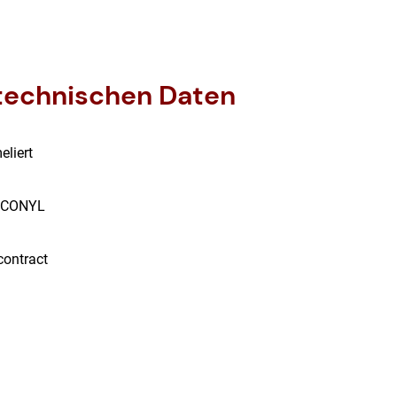
 technischen Daten
eliert
 ECONYL
contract