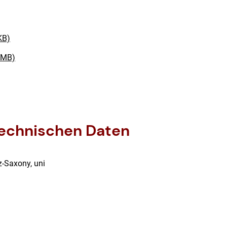
KB)
 MB)
 technischen Daten
z-Saxony, uni