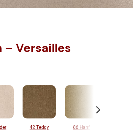
 – Versailles
der
42 Teddy
86 Hanf
54 Messi