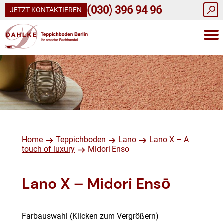
(030) 396 94 96
JETZT KONTAKTIEREN
Home
Teppichboden
Lano
Lano X – A
touch of luxury
Midori Enso
Lano X – Midori
Ensō
Farbauswahl (Klicken zum Vergrößern)