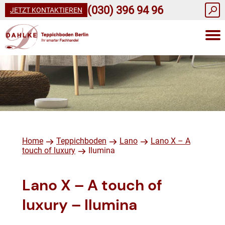
(030) 396 94 96
JETZT KONTAKTIEREN
Home
Teppichboden
Lano
Lano X – A
touch of luxury
Ilumina
Lano X – A touch of
luxury – Ilumina