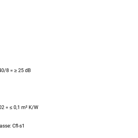
40/8 = ≥ 25 dB
02 = ≤ 0,1 m² K/W
sse: Cfl-s1