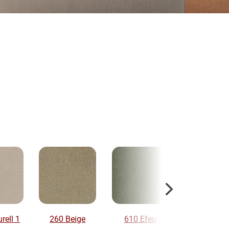
rell 1
260 Beige
610 Efeu
720 Bla