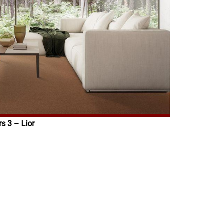
s 3 – Lior