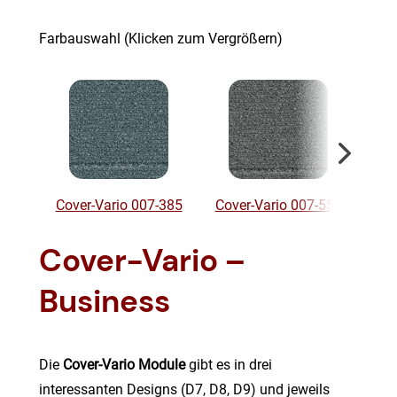
Farbauswahl (Klicken zum Vergrößern)
Cover-Vario 007-385
Cover-Vario 007-555
Cov
Cover-Vario –
Business
Die
Cover-Vario Module
gibt es in drei
interessanten Designs (D7, D8, D9) und jeweils