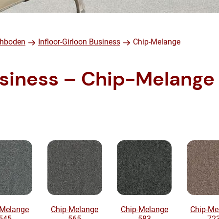
ichboden
Infloor-Girloon Business
Chip-Melange
usiness – Chip-Melange
-Melange
Chip-Melange
Chip-Melange
Chip-Me
545
565
583
72