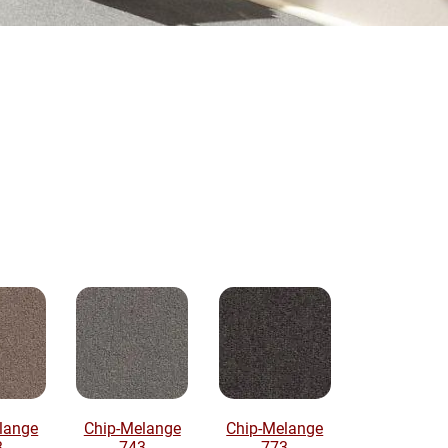
lange
Chip-Melange
Chip-Melange
3
743
773