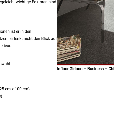
egeleicht wichtige Faktoren sind
onen ist er in den
en. Er lenkt nicht den Blick auf
erieur.
uswahl.
Infloor-Girloon – Business – C
25 cm x 100 cm)
e)